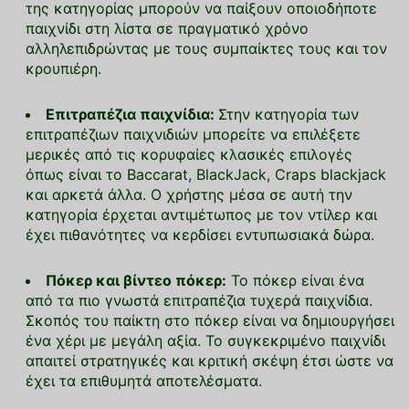
της κατηγορίας μπορούν να παίξουν οποιοδήποτε
παιχνίδι στη λίστα σε πραγματικό χρόνο
αλληλεπιδρώντας με τους συμπαίκτες τους και τον
κρουπιέρη.
Επιτραπέζια παιχνίδια:
Στην κατηγορία των
επιτραπέζιων παιχνιδιών μπορείτε να επιλέξετε
μερικές από τις κορυφαίες κλασικές επιλογές
όπως είναι το Baccarat, BlackJack, Craps blackjack
και αρκετά άλλα. Ο χρήστης μέσα σε αυτή την
κατηγορία έρχεται αντιμέτωπος με τον ντίλερ και
έχει πιθανότητες να κερδίσει εντυπωσιακά δώρα.
Πόκερ και βίντεο πόκερ:
Το πόκερ είναι ένα
από τα πιο γνωστά επιτραπέζια τυχερά παιχνίδια.
Σκοπός του παίκτη στο πόκερ είναι να δημιουργήσει
ένα χέρι με μεγάλη αξία. Το συγκεκριμένο παιχνίδι
απαιτεί στρατηγικές και κριτική σκέψη έτσι ώστε να
έχει τα επιθυμητά αποτελέσματα.