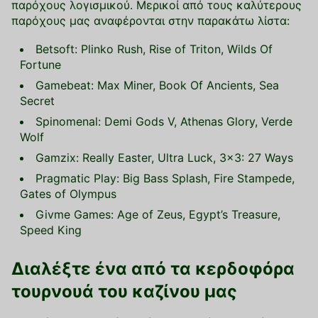
παρόχους λογισμικού. Μερικοί από τους καλύτερους
παρόχους μας αναφέρονται στην παρακάτω λίστα:
Betsoft: Plinko Rush, Rise of Triton, Wilds Of
Fortune
Gamebeat: Max Miner, Book Of Ancients, Sea
Secret
Spinomenal: Demi Gods V, Athenas Glory, Verde
Wolf
Gamzix: Really Easter, Ultra Luck, 3×3: 27 Ways
Pragmatic Play: Big Bass Splash, Fire Stampede,
Gates of Olympus
Givme Games: Age of Zeus, Egypt’s Treasure,
Speed King
Διαλέξτε ένα από τα κερδοφόρα
τουρνουά του καζίνου μας