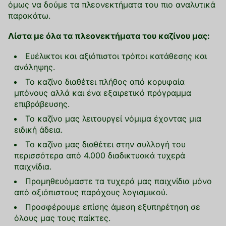
όμως να δούμε τα πλεονεκτήματα του πιο αναλυτικά
παρακάτω.
Λίστα με όλα τα πλεονεκτήματα του καζίνου μας:
Ευέλικτοι και αξιόπιστοι τρόποι κατάθεσης και
ανάληψης.
Το καζίνο διαθέτει πλήθος από κορυφαία
μπόνους αλλά και ένα εξαιρετικό πρόγραμμα
επιβράβευσης.
Το καζίνο μας λειτουργεί νόμιμα έχοντας μια
ειδική άδεια.
Το καζίνο μας διαθέτει στην συλλογή του
περισσότερα από 4.000 διαδικτυακά τυχερά
παιχνίδια.
Προμηθευόμαστε τα τυχερά μας παιχνίδια μόνο
από αξιόπιστους παρόχους λογισμικού.
Προσφέρουμε επίσης άμεση εξυπηρέτηση σε
όλους μας τους παίκτες.