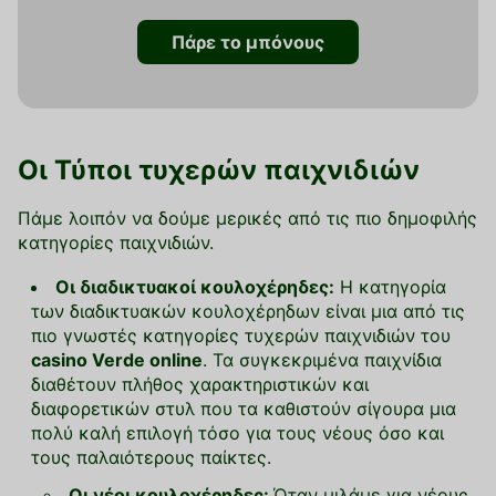
Πάρε το μπόνους
Οι Τύποι τυχερών παιχνιδιών
Πάμε λοιπόν να δούμε μερικές από τις πιο δημοφιλής
κατηγορίες παιχνιδιών.
Οι διαδικτυακοί κουλοχέρηδες:
Η κατηγορία
των διαδικτυακών κουλοχέρηδων είναι μια από τις
πιο γνωστές κατηγορίες τυχερών παιχνιδιών του
casino Verde online
. Τα συγκεκριμένα παιχνίδια
διαθέτουν πλήθος χαρακτηριστικών και
διαφορετικών στυλ που τα καθιστούν σίγουρα μια
πολύ καλή επιλογή τόσο για τους νέους όσο και
τους παλαιότερους παίκτες.
Οι νέοι κουλοχέρηδες:
Όταν μιλάμε για νέους