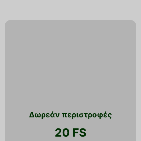
Δωρεάν περιστροφές
20 FS