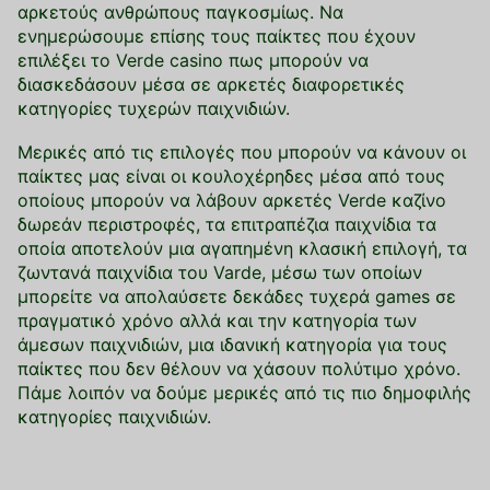
αρκετούς ανθρώπους παγκοσμίως. Να
ενημερώσουμε επίσης τους παίκτες που έχουν
επιλέξει το Verde casino πως μπορούν να
διασκεδάσουν μέσα σε αρκετές διαφορετικές
κατηγορίες τυχερών παιχνιδιών.
Μερικές από τις επιλογές που μπορούν να κάνουν οι
παίκτες μας είναι οι κουλοχέρηδες μέσα από τους
οποίους μπορούν να λάβουν αρκετές Verde καζίνο
δωρεάν περιστροφές, τα επιτραπέζια παιχνίδια τα
οποία αποτελούν μια αγαπημένη κλασική επιλογή, τα
ζωντανά παιχνίδια του Varde, μέσω των οποίων
μπορείτε να απολαύσετε δεκάδες τυχερά games σε
πραγματικό χρόνο αλλά και την κατηγορία των
άμεσων παιχνιδιών, μια ιδανική κατηγορία για τους
παίκτες που δεν θέλουν να χάσουν πολύτιμο χρόνο.
Πάμε λοιπόν να δούμε μερικές από τις πιο δημοφιλής
κατηγορίες παιχνιδιών.