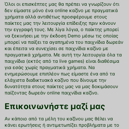
Όλοι οι επισκέπτες μας θα πρέπει να γνωρίζουν ότι
δεν είμαστε μόνο ένα online καζίνο με πραγματικά
χρήματα αλλά αντιθέτως προσφέρουμε στους
παίκτες μας την λειτουργία επίδειξης πριν κάνουν
την εγγραφή τους. Με λίγα λόγια, ο παίκτης μπορεί
να ξεκινήσει με την έκδοση Demo μέσω τις οποίας
μπορεί να παίξει τα αγαπημένα του παιχνίδια δωρεάν
και έπειτα να συνεχίσει σε παιχνίδια καζίνο με
πραγματικά χρήματα. Με αυτή την λειτουργία όλα τα
παιχνίδια (εκτός από τα live games) είναι διαθέσιμα
για εσάς χωρίς πραγματικά χρήματα. Να
ενημερώσουμε επιπλέον πως είμαστε ένα από τα
ελάχιστα διαδικτυακά καζίνο που δίνουμε την
δυνατότητα στους παίκτες μας να μας δοκιμάσουν
παίζοντας δωρεάν online παιχνίδια καζίνο.
Επικοινωνήστε μαζί μας
Αν κάποιο από τα μέλη του καζίνου μας θέλει να
κάνει ερωτήσεις ή αντιμετωπίζει προβλήματα με το