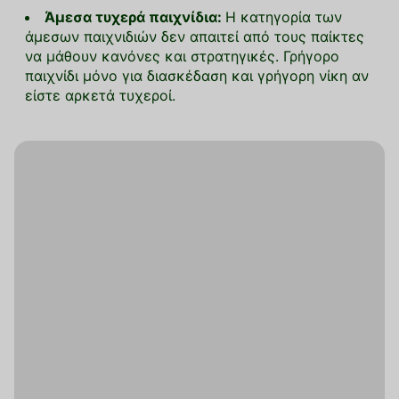
Άμεσα τυχερά παιχνίδια:
Η κατηγορία των
άμεσων παιχνιδιών δεν απαιτεί από τους παίκτες
να μάθουν κανόνες και στρατηγικές. Γρήγορο
παιχνίδι μόνο για διασκέδαση και γρήγορη νίκη αν
είστε αρκετά τυχεροί.