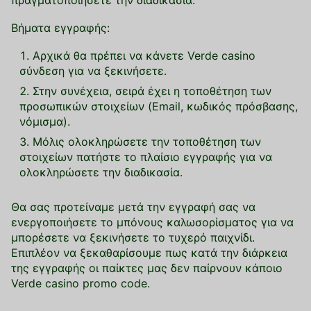
πραγματοποιήσετε την διαδικασία.
Βήματα εγγραφής:
Αρχικά θα πρέπει να κάνετε Verde casino
σύνδεση για να ξεκινήσετε.
Στην συνέχεια, σειρά έχει η τοποθέτηση των
προσωπικών στοιχείων (Email, κωδικός πρόσβασης,
νόμισμα).
Μόλις ολοκληρώσετε την τοποθέτηση των
στοιχείων πατήστε το πλαίσιο εγγραφής για να
ολοκληρώσετε την διαδικασία.
Θα σας προτείναμε μετά την εγγραφή σας να
ενεργοποιήσετε το μπόνους καλωσορίσματος για να
μπορέσετε να ξεκινήσετε το τυχερό παιχνίδι.
Επιπλέον να ξεκαθαρίσουμε πως κατά την διάρκεια
της εγγραφής οι παίκτες μας δεν παίρνουν κάποιο
Verde casino promo code.