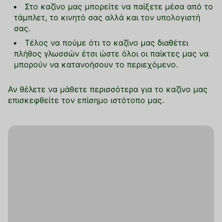
Στο καζίνο μας μπορείτε να παίξετε μέσα από το
τάμπλετ, το κινητό σας αλλά και τον υπολογιστή
σας.
Τέλος να πούμε ότι το καζίνο μας διαθέτει
πλήθος γλωσσών έτσι ώστε όλοι οι παίκτες μας να
μπορούν να κατανοήσουν το περιεχόμενο.
Αν θέλετε να μάθετε περισσότερα για το καζίνο μας
επισκεφθείτε τον επίσημο ιστότοπο μας.